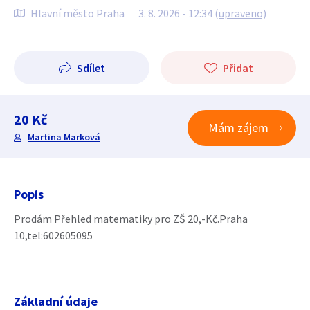
Hlavní město Praha
3. 8. 2026 - 12:34
(upraveno)
Sdílet
Přidat
20 Kč
Mám zájem
Martina Marková
Popis
Prodám Přehled matematiky pro ZŠ 20,-Kč.Praha
10,tel:602605095
Základní údaje